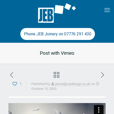
Phone JEB Joinery on 07776 291 430
Post with Vimeo
1
Published by
james@csidesign.co.uk
on
October 15, 2020