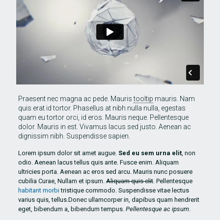
Praesent nec magna ac pede. Mauris
tooltip
mauris. Nam
quis erat id tortor. Phasellus at nibh nulla nulla, egestas
quam eu tortor orci, id eros. Mauris neque. Pellentesque
dolor. Mauris in est. Vivamus lacus sed justo. Aenean ac
dignissim nibh. Suspendisse sapien.
Lorem ipsum dolor sit amet augue.
Sed eu sem urna elit
, non
odio. Aenean lacus tellus quis ante. Fusce enim. Aliquam
ultricies porta. Aenean ac eros sed arcu. Mauris nunc posuere
cubilia Curae, Nullam et ipsum.
Aliquam quis elit
. Pellentesque
habitant morbi
tristique commodo. Suspendisse vitae lectus
varius quis, tellus.Donec ullamcorper in, dapibus quam hendrerit
eget, bibendum a, bibendum tempus.
Pellentesque ac ipsum
.