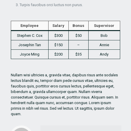
Turpis faucibus orci luctus non purus.
Employee
Salary
Bonus
Supervisor
Stephen C. Cox
$300
$50
Bob
Josephin Tan
$150
–
Annie
Joyce Ming
$200
$35
Andy
Nullam wisi ultricies a, gravida vitae, dapibus risus ante sodales
lectus blandit eu, tempor diam pede cursus vitae, ultricies eu,
faucibus quis, porttitor eros cursus lectus, pellentesque eget,
bibendum a, gravida ullamcorper quam. Nullam viverra
consectetuer. Quisque cursus et, porttitor risus. Aliquam sem. In
hendrerit nulla quam nunc, accumsan congue. Lorem ipsum
primis in nibh vel risus. Sed vel lectus. Ut sagittis, ipsum dolor
quam.